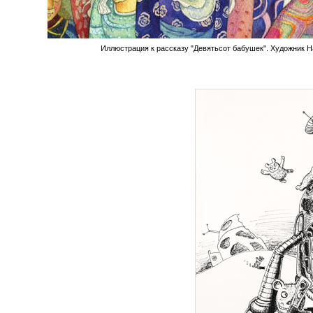
Иллюстрация к рассказу "Девятьсот бабушек". Художник Н