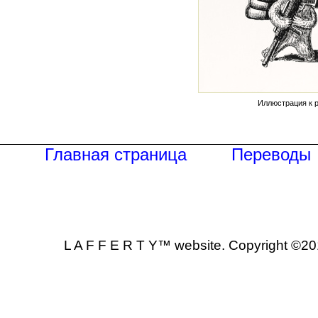
Иллюстрация к 
Главная страница
Переводы
L A F F E R T Y™
website. Copyright ©20